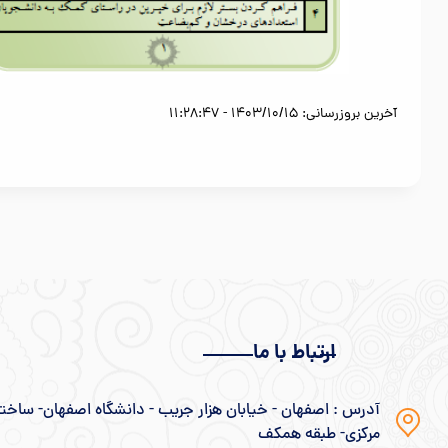
آخرین بروزرسانی: 1403/10/15 - 11:28:47
ارتباط با ما
آدرس : اصفهان - خیابان هزار جریب - دانشگاه اصفهان- ساخت
مرکزی- طبقه همکف